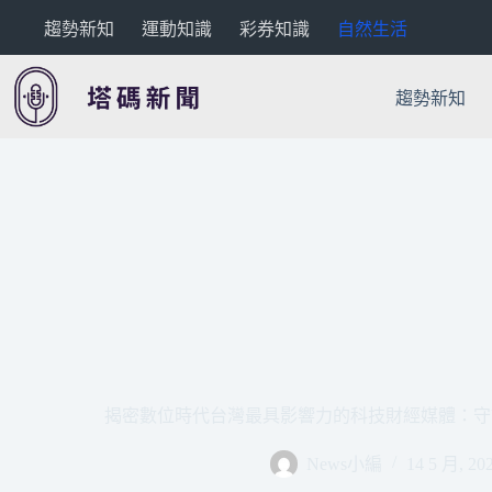
跳
趨勢新知
運動知識
彩券知識
自然生活
至
主
要
趨勢新知
內
容
揭密數位時代台灣最具影響力的科技財經媒體：守
News小編
14 5 月, 20