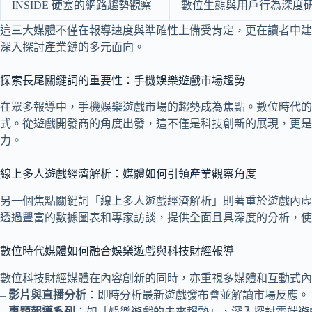
INSIDE 硬塞的網路趨勢觀察
數位生態與用戶行為深度
這三大媒體不僅在報導速度與準確性上備受肯定，更在讀者中建
深入探討產業鏈的多元面向。
探索長尾關鍵詞的重要性：手機娛樂遊戲市場趨勢
在眾多報導中，手機娛樂遊戲市場的趨勢成為焦點。數位時代的
式。從遊戲開發商的角度出發，這不僅是科技創新的展現，更是
力。
線上多人遊戲經濟解析：媒體如何引領產業觀察角度
另一個焦點關鍵詞「線上多人遊戲經濟解析」則著重於遊戲內虛
透過豐富的數據圖表和專家訪談，提供全面且具深度的分析，使
數位時代媒體如何融合娛樂遊戲與科技財經報導
數位科技財經媒體在內容創新的同時，亦重視多媒體和互動式內
–
影片與直播分析
：即時分析最新遊戲發布會並解讀市場反應。
–
專題報導系列
：如「娛樂遊戲的未來趨勢」，深入探討雲端遊