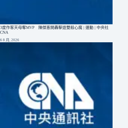
3度作客天母奪MVP 陳傑憲開轟擊退雙殺心魔 | 運動 | 中央社
CNA
6 8 月, 2026