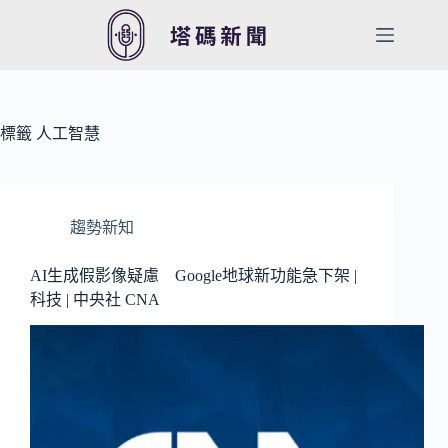
跳
至
主
要
內
容
標籤
人工智慧
趨勢新知
AI生成假影像疑慮 Google地球新功能急下架 |
科技 | 中央社 CNA