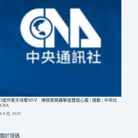
3度作客天母奪MVP 陳傑憲開轟擊退雙殺心魔 | 運動 | 中央社
CNA
6 8 月, 2026
關於塔碼