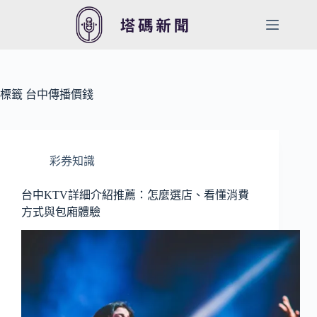
跳
至
主
要
內
容
標籤
台中傳播價錢
彩券知識
台中KTV詳細介紹推薦：怎麼選店、看懂消費
方式與包廂體驗