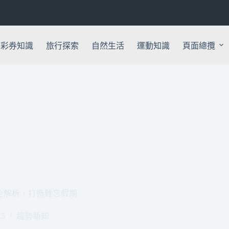
彩券知識
旅行探索
自然生活
運動知識
頁面總攬
程全解析，打造難忘假期
25
趨勢新知