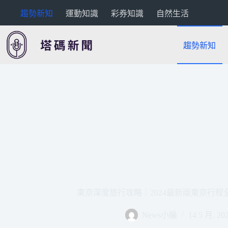
跳
趨勢新知
運動知識
彩券知識
自然生活
至
主
要
趨勢新知
內
容
東京深度旅行攻略｜2024最新版東京行
News小編
14 5 月, 20