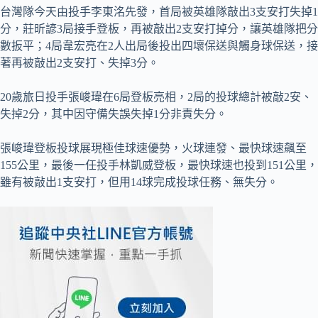
台灣隊今天由投手李東洺先發，首局被英雄隊敲出3支安打失掉1
分，莊昕諺3局接手登板，再被敲出2支安打掉分，讓英雄隊把分
數扳平；4局韋宏亮在2人出局後投出四壞保送與觸身球保送，接
著再被敲出2支安打、失掉3分。
20歲旅日投手張峻瑋在6局登板亮相，2局的投球總計被敲2安、
失掉2分，其中因守備失誤失掉1分非責失分。
張峻瑋登板投球展現極佳球速優勢，火球連發、最快球速飆至
155公里，最後一任投手林凱威登板，最快球速也投到151公里，
雖有被敲出1支安打，但用14球完成投球任務、無失分。