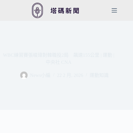
跳
至
主
要
內
容
WBC練習賽張峻瑋對韓職投2局 飆速155公里 | 運動 |
中央社 CNA
News小編
22 2 月, 2026
運動知識