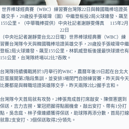
世界棒球經典賽（WBC）練習賽台灣隊22日與韓國職棒培證英
雄交手，20歲投手張峻瑋（圖）中繼登板投2局火球連發、飆至
155公里。（中華職棒提供）中央社記者謝靜雯傳真 115年2月
22日
（中央社記者謝靜雯台北22日電）世界棒球經典賽（WBC）練
習賽台灣隊今天與韓國職棒培證英雄交手，20歲投手張峻瑋中繼
登板2局火球連發、飆至155公里，林凱威登板後援最快球速也有
151公里，台灣隊終場以2比7吞敗。
台灣隊持續備戰將於3月舉行的WBC，農曆年後19日起在台北大
巨蛋展開第2階段集訓，並安排3場閉門自辦練習賽，昨天與今天
比賽都是與韓職培證英雄隊交手，昨天兩隊2比2握手言和。
台灣隊今天首局就有攻勢，2棒張育成首打席敲安、陳傑憲選到
保送，吉力吉撈・鞏冠把握得點圈機會，敲出安打、帶有1分打
點，吳念庭、林子偉連續獲得保送，助球隊再添分數，首局打線
就靠2支安打、3個保送取得2分領先。