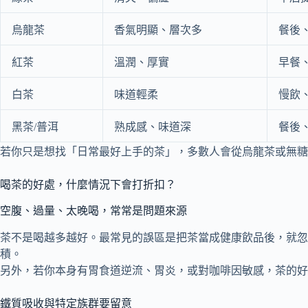
烏龍茶
香氣明顯、層次多
餐後
紅茶
溫潤、厚實
早餐
白茶
味道輕柔
慢飲
黑茶/普洱
熟成感、味道深
餐後
若你只是想找「日常最好上手的茶」，多數人會從烏龍茶或無糖
喝茶的好處，什麼情況下會打折扣？
空腹、過量、太晚喝，常常是問題來源
茶不是喝越多越好。最常見的誤區是把茶當成健康飲品後，就
積。
另外，若你本身有胃食道逆流、胃炎，或對咖啡因敏感，茶的好
鐵質吸收與特定族群要留意