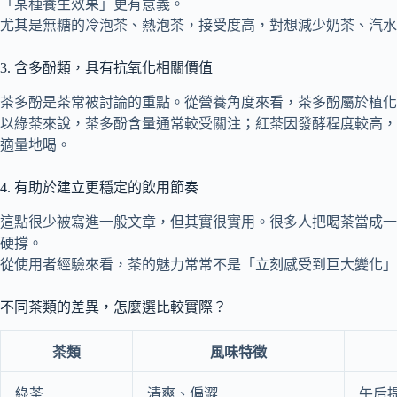
「某種養生效果」更有意義。
尤其是無糖的冷泡茶、熱泡茶，接受度高，對想減少奶茶、汽水
3. 含多酚類，具有抗氧化相關價值
茶多酚是茶常被討論的重點。從營養角度來看，茶多酚屬於植
以綠茶來說，茶多酚含量通常較受關注；紅茶因發酵程度較高，
適量地喝。
4. 有助於建立更穩定的飲用節奏
這點很少被寫進一般文章，但其實很實用。很多人把喝茶當成一
硬撐。
從使用者經驗來看，茶的魅力常常不是「立刻感受到巨大變化
不同茶類的差異，怎麼選比較實際？
茶類
風味特徵
綠茶
清爽、偏澀
午后