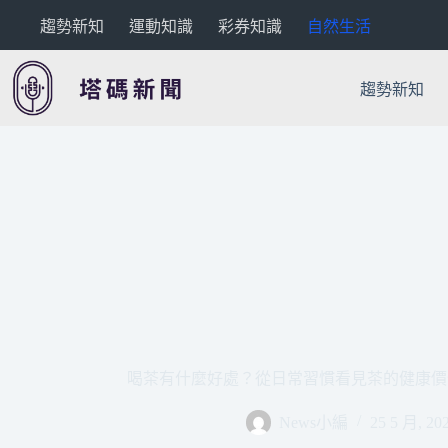
跳
趨勢新知
運動知識
彩券知識
自然生活
至
主
要
趨勢新知
內
容
喝茶有什麼好處？從日常習慣看見茶的健康價
News小編
25 5 月, 20