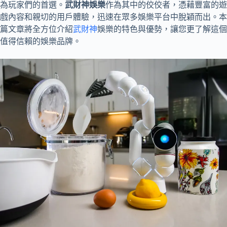
為玩家們的首選。
武財神娛樂
作為其中的佼佼者，憑藉豐富的遊
戲內容和親切的用戶體驗，迅速在眾多娛樂平台中脫穎而出。本
篇文章將全方位介紹
武財神
娛樂的特色與優勢，讓您更了解這個
值得信賴的娛樂品牌。