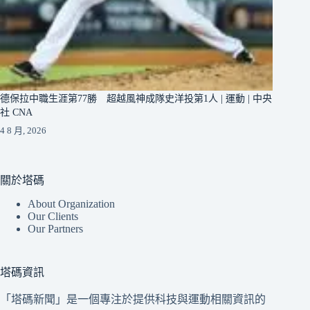
德保拉中職生涯第77勝 超越風神成隊史洋投第1人 | 運動 | 中央
社 CNA
4 8 月, 2026
關於塔碼
About Organization
Our Clients
Our Partners
塔碼資訊
「塔碼新聞」是一個專注於提供科技與運動相關資訊的