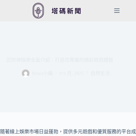
跳
至
主
要
內
容
武財神娛樂全面介紹：打造您專屬的精彩遊戲體驗
News小編
9 9 月, 2025
自然生活
隨著線上娛樂市場日益蓬勃，提供多元遊戲和優質服務的平台成