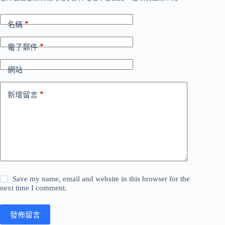
*
名稱
*
電子郵件
網站
*
新增留言
Save my name, email and website in this browser for the
next time I comment.
發佈留言