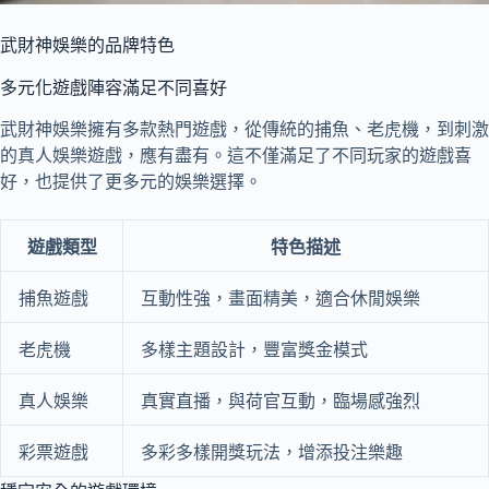
武財神娛樂的品牌特色
多元化遊戲陣容滿足不同喜好
武財神娛樂擁有多款熱門遊戲，從傳統的捕魚、老虎機，到刺激
的真人娛樂遊戲，應有盡有。這不僅滿足了不同玩家的遊戲喜
好，也提供了更多元的娛樂選擇。
遊戲類型
特色描述
捕魚遊戲
互動性強，畫面精美，適合休閒娛樂
老虎機
多樣主題設計，豐富獎金模式
真人娛樂
真實直播，與荷官互動，臨場感強烈
彩票遊戲
多彩多樣開獎玩法，增添投注樂趣