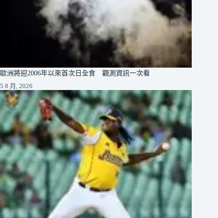
歐洲將迎2006年以來首次日全食 觀測資訊一次看
5 8 月, 2026